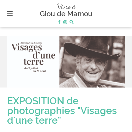
plan
Vivre à
du
Giou de Mamou
site
aller
au
menu
aller au
contenu
EXPOSITION de
photographies "Visages
d'une terre"