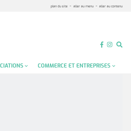
plan du site
aller au menu
aller au contenu
CIATIONS
COMMERCE ET ENTREPRISES
iation des anciens
Les entrepreneurs
attants
Les hébergements
iation communale de la
Les commerçants
se
Les commerces ambulants
iation des parents d'élèves
APPARAISSEZ SUR NOTRE SITE
iques