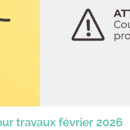
PAD
Les a
Récr
Riva
Union
DÉPO
ur travaux février 2026