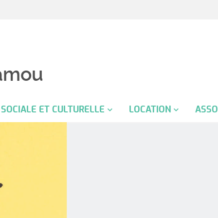
amou
 SOCIALE ET CULTURELLE
LOCATION
ASSO
son culturelle
Location de salle
Assoc
comb
chemin historique
Assoc
AS
chas
tre social Arpajon sur Cère
Assoc
C
Colch