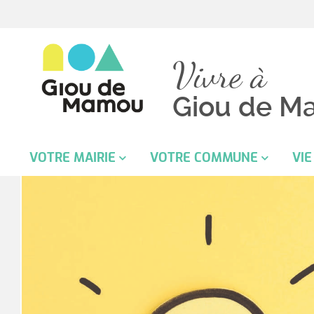
Vivre à
Giou de M
VOTRE MAIRIE
VOTRE COMMUNE
VIE
Mot du maire
Ecole
Sai
Infos pratiques de la Mairie
Vie pratique
Le 
Conseil Municipal
Démocratie locale
CC
Délibérations et Arrêtés
Cimetière
Cen
Démarches administratives
Histoire et patrimoine
CLI