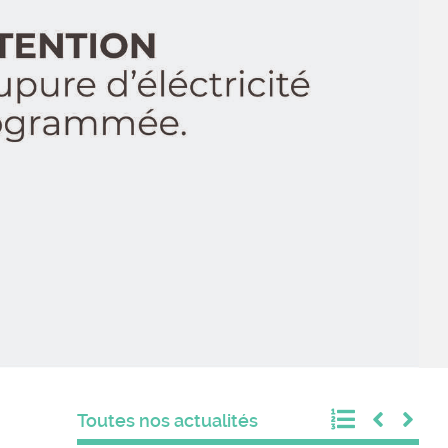
mis de l'église
éafamily
ges
 sportive
SEZ ICI VOTRE ACTU
Toutes nos actualités