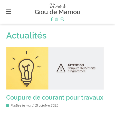
plan
Vivre à
du
Giou de Mamou
site
aller
au
Actualités
menu
aller au
contenu
Coupure de courant pour travaux
Publiée le mardi 21 octobre 2025