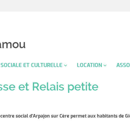
amou
 SOCIALE ET CULTURELLE
LOCATION
ASSO
son culturelle
Location de salle
Assoc
se et Relais petite
comb
chemin historique
Assoc
AS
chas
tre social Arpajon sur Cère
Assoc
centre social d’Arpajon sur Cère permet aux habitants de G
C
Colch