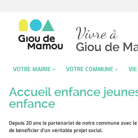
Vivre à
Giou de M
VOTRE MAIRIE
VOTRE COMMUNE
VIE
Mot du maire
Ecole
Sai
Accueil enfance jeunes
Infos pratiques de la Mairie
Vie pratique
Le 
enfance
Conseil Municipal
Démocratie locale
CC
Délibérations et Arrêtés
Cimetière
Cen
Depuis 20 ans le partenariat de notre commune avec le 
de bénéficier d’un véritable projet social.
Démarches administratives
Histoire et patrimoine
CLI