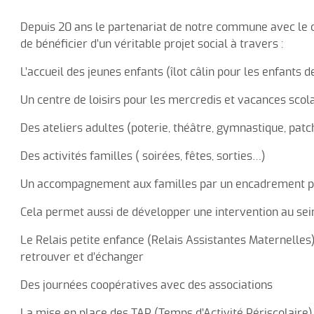
Contactez nous
EH
Depuis 20 ans le partenariat de notre commune avec le c
de bénéficier d’un véritable projet social à travers :
L’accueil des jeunes enfants (îlot câlin pour les enfants d
Un centre de loisirs pour les mercredis et vacances scol
Des ateliers adultes (poterie, théâtre, gymnastique, patc
Des activités familles ( soirées, fêtes, sorties…)
Un accompagnement aux familles par un encadrement p
Cela permet aussi de développer une intervention au s
Le Relais petite enfance (Relais Assistantes Maternelles
retrouver et d’échanger
Des journées coopératives avec des associations
La mise en place des TAP (Temps d’Activité Périscolaire) 