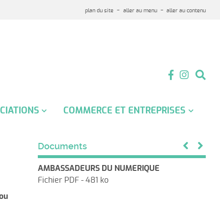
plan du site
aller au menu
aller au contenu
CIATIONS
COMMERCE ET ENTREPRISES
iation des anciens
Les entrepreneurs
attants
Documents
Les hébergements
iation communale de la
AMBASSADEURS DU NUMERIQUE
Les commerçants
se
Fichier PDF - 481 ko
Les commerces ambulants
iation des parents d'élèves
iou
APPARAISSEZ SUR NOTRE SITE
iques