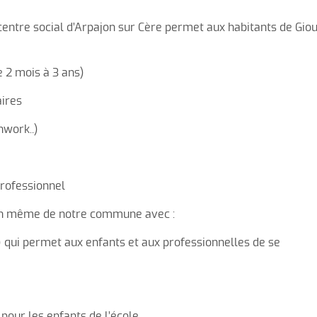
PAD
Les a
entre social d’Arpajon sur Cère permet aux habitants de Gio
Récr
e 2 mois à 3 ans)
Riva
aires
Union
hwork..)
DÉPO
rofessionnel
ein même de notre commune avec :
) qui permet aux enfants et aux professionnelles de se
pour les enfants de l’école